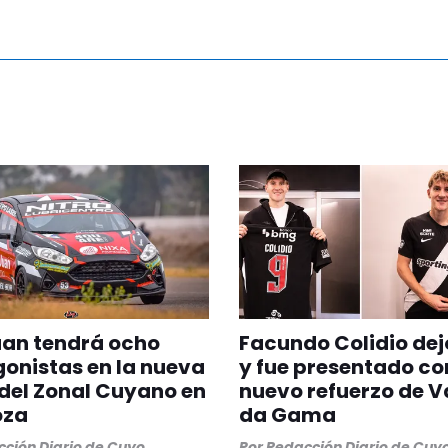
uan tendrá ocho
Facundo Colidio dej
onistas en la nueva
y fue presentado c
del Zonal Cuyano en
nuevo refuerzo de 
oza
da Gama
ción Diario de Cuyo
Por
Redacción Diario de Cuy