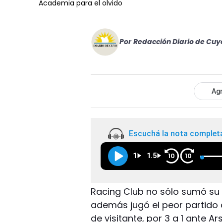
Academia para el olvido
Por
Redacción Diario de Cuy
Agr
Escuchá la nota complet
1
1.5
10
10
Racing Club no sólo sumó su 
además jugó el peor partido d
de visitante, por 3 a 1 ante Ar