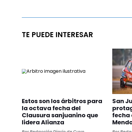
TE PUEDE INTERESAR
Estos son los árbitros para
San J
la octava fecha del
protag
Clausura sanjuanino que
fecha 
lidera Alianza
Mend
Por
Redacción Diario de Cuyo
Por
Redac