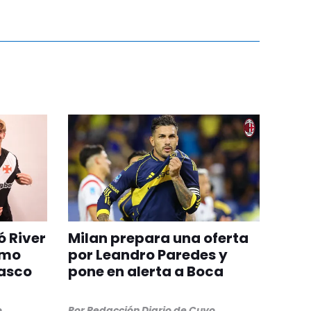
ó River
Milan prepara una oferta
omo
por Leandro Paredes y
Vasco
pone en alerta a Boca
o
Por
Redacción Diario de Cuyo