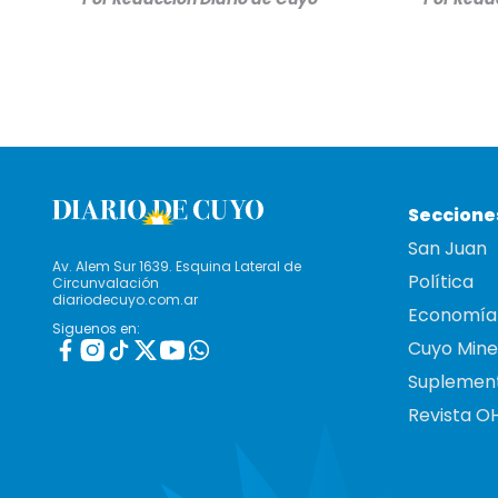
Seccione
San Juan
Av. Alem Sur 1639. Esquina Lateral de
Política
Circunvalación
diariodecuyo.com.ar
Economía
Siguenos en:
Cuyo Mine
Suplemen
Revista O