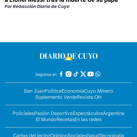
Por
Redacción Diario de Cuyo
Seguinos en:
San Juan
Política
Economía
Cuyo Minero
Suplemento Verde
Revista OH
Policiales
Pasión Deportiva
Espectáculos
Argentina
El Mundo
Recetas
En las redes
Cartas del lector
Opinion
Sociales
Salud
Tecnología