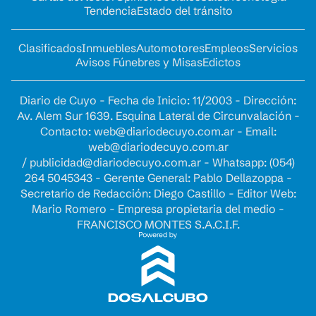
Tendencia
Estado del tránsito
Clasificados
Inmuebles
Automotores
Empleos
Servicios
Avisos Fúnebres y Misas
Edictos
Diario de Cuyo - Fecha de Inicio: 11/2003 - Dirección:
Av. Alem Sur 1639. Esquina Lateral de Circunvalación -
Contacto:
web@diariodecuyo.com.ar
- Email:
web@diariodecuyo.com.ar
/
publicidad@diariodecuyo.com.ar
-
Whatsapp: (054)
264 5045343 - Gerente General: Pablo Dellazoppa -
Secretario de Redacción: Diego Castillo - Editor Web:
Mario Romero - Empresa propietaria del medio -
FRANCISCO MONTES S.A.C.I.F.