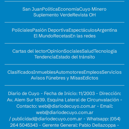
San Juan
Política
Economía
Cuyo Minero
Suplemento Verde
Revista OH
Policiales
Pasión Deportiva
Espectáculos
Argentina
El Mundo
Recetas
En las redes
Cartas del lector
Opinion
Sociales
Salud
Tecnología
Tendencia
Estado del tránsito
Clasificados
Inmuebles
Automotores
Empleos
Servicios
Avisos Fúnebres y Misas
Edictos
Diario de Cuyo - Fecha de Inicio: 11/2003 - Dirección:
Av. Alem Sur 1639. Esquina Lateral de Circunvalación -
Contacto:
web@diariodecuyo.com.ar
- Email:
web@diariodecuyo.com.ar
/
publicidad@diariodecuyo.com.ar
-
Whatsapp: (054)
264 5045343 - Gerente General: Pablo Dellazoppa -