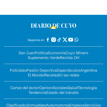
Seguinos en:
San Juan
Política
Economía
Cuyo Minero
Suplemento Verde
Revista OH
Policiales
Pasión Deportiva
Espectáculos
Argentina
El Mundo
Recetas
En las redes
Cartas del lector
Opinion
Sociales
Salud
Tecnología
Tendencia
Estado del tránsito
Clasificados
Inmuebles
Automotores
Empleos
Servicios