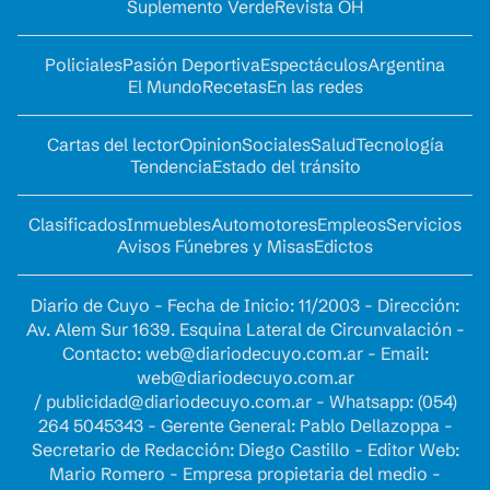
Suplemento Verde
Revista OH
Policiales
Pasión Deportiva
Espectáculos
Argentina
El Mundo
Recetas
En las redes
Cartas del lector
Opinion
Sociales
Salud
Tecnología
Tendencia
Estado del tránsito
Clasificados
Inmuebles
Automotores
Empleos
Servicios
Avisos Fúnebres y Misas
Edictos
Diario de Cuyo - Fecha de Inicio: 11/2003 - Dirección:
Av. Alem Sur 1639. Esquina Lateral de Circunvalación -
Contacto:
web@diariodecuyo.com.ar
- Email:
web@diariodecuyo.com.ar
/
publicidad@diariodecuyo.com.ar
-
Whatsapp: (054)
264 5045343 - Gerente General: Pablo Dellazoppa -
Secretario de Redacción: Diego Castillo - Editor Web:
Mario Romero - Empresa propietaria del medio -