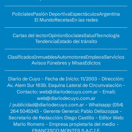
Policiales
Pasión Deportiva
Espectáculos
Argentina
El Mundo
Recetas
En las redes
Cartas del lector
Opinion
Sociales
Salud
Tecnología
Tendencia
Estado del tránsito
Clasificados
Inmuebles
Automotores
Empleos
Servicios
Avisos Fúnebres y Misas
Edictos
Diario de Cuyo - Fecha de Inicio: 11/2003 - Dirección:
Av. Alem Sur 1639. Esquina Lateral de Circunvalación -
Contacto:
web@diariodecuyo.com.ar
- Email:
web@diariodecuyo.com.ar
/
publicidad@diariodecuyo.com.ar
-
Whatsapp: (054)
264 5045343 - Gerente General: Pablo Dellazoppa -
Secretario de Redacción: Diego Castillo - Editor Web:
Mario Romero - Empresa propietaria del medio -
FRANCISCO MONTES S.A.C.I.F.