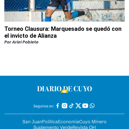
Torneo Clausura: Marquesado se quedó con
el invicto de Alianza
Por
Ariel Poblete
Seguinos en:
San Juan
Política
Economía
Cuyo Minero
Suplemento Verde
Revista OH