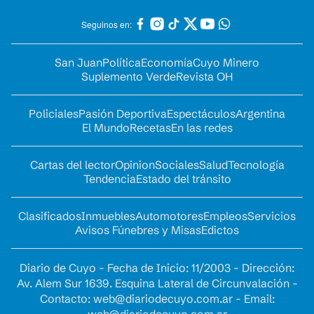
Seguinos en:
San Juan
Política
Economía
Cuyo Minero
Suplemento Verde
Revista OH
Policiales
Pasión Deportiva
Espectáculos
Argentina
El Mundo
Recetas
En las redes
Cartas del lector
Opinion
Sociales
Salud
Tecnología
Tendencia
Estado del tránsito
Clasificados
Inmuebles
Automotores
Empleos
Servicios
Avisos Fúnebres y Misas
Edictos
Diario de Cuyo - Fecha de Inicio: 11/2003 - Dirección:
Av. Alem Sur 1639. Esquina Lateral de Circunvalación -
Contacto:
web@diariodecuyo.com.ar
- Email: