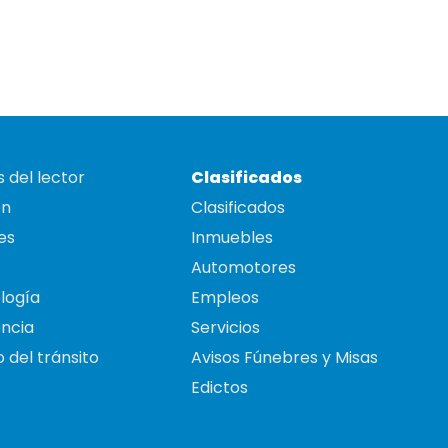
 del lector
Clasificados
on
Clasificados
es
Inmuebles
Automotores
logía
Empleos
ncia
Servicios
 del tránsito
Avisos Fúnebres y Misas
Edictos