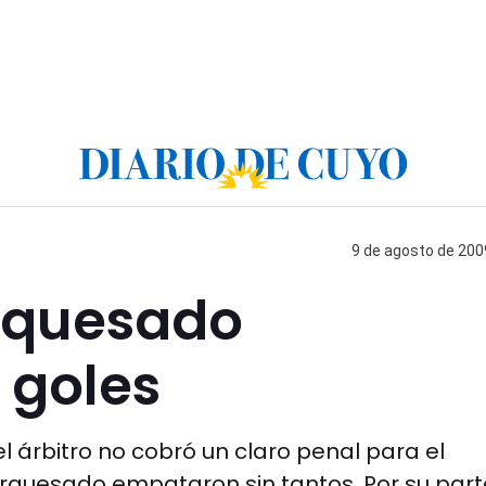
9 de agosto de 2009
rquesado
 goles
l árbitro no cobró un claro penal para el
arquesado empataron sin tantos. Por su part