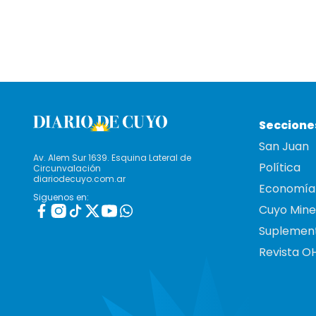
Seccione
San Juan
Av. Alem Sur 1639. Esquina Lateral de
Política
Circunvalación
diariodecuyo.com.ar
Economía
Siguenos en:
Cuyo Mine
Suplemen
Revista O