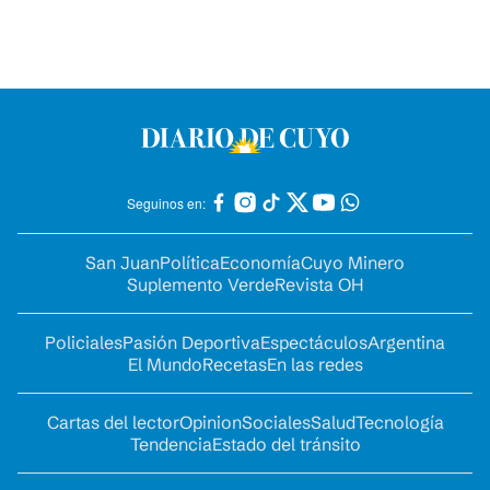
Seguinos en:
San Juan
Política
Economía
Cuyo Minero
Suplemento Verde
Revista OH
Policiales
Pasión Deportiva
Espectáculos
Argentina
El Mundo
Recetas
En las redes
Cartas del lector
Opinion
Sociales
Salud
Tecnología
Tendencia
Estado del tránsito