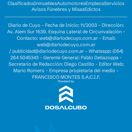
Clasificados
Inmuebles
Automotores
Empleos
Servicios
Avisos Fúnebres y Misas
Edictos
Diario de Cuyo - Fecha de Inicio: 11/2003 - Dirección:
Av. Alem Sur 1639. Esquina Lateral de Circunvalación -
Contacto:
web@diariodecuyo.com.ar
- Email:
web@diariodecuyo.com.ar
/
publicidad@diariodecuyo.com.ar
-
Whatsapp: (054)
264 5045343 - Gerente General: Pablo Dellazoppa -
Secretario de Redacción: Diego Castillo - Editor Web:
Mario Romero - Empresa propietaria del medio -
FRANCISCO MONTES S.A.C.I.F.