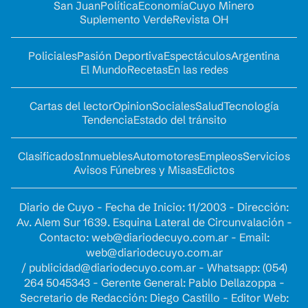
San Juan
Política
Economía
Cuyo Minero
Suplemento Verde
Revista OH
Policiales
Pasión Deportiva
Espectáculos
Argentina
El Mundo
Recetas
En las redes
Cartas del lector
Opinion
Sociales
Salud
Tecnología
Tendencia
Estado del tránsito
Clasificados
Inmuebles
Automotores
Empleos
Servicios
Avisos Fúnebres y Misas
Edictos
Diario de Cuyo - Fecha de Inicio: 11/2003 - Dirección:
Av. Alem Sur 1639. Esquina Lateral de Circunvalación -
Contacto:
web@diariodecuyo.com.ar
- Email:
web@diariodecuyo.com.ar
/
publicidad@diariodecuyo.com.ar
-
Whatsapp: (054)
264 5045343 - Gerente General: Pablo Dellazoppa -
Secretario de Redacción: Diego Castillo - Editor Web: