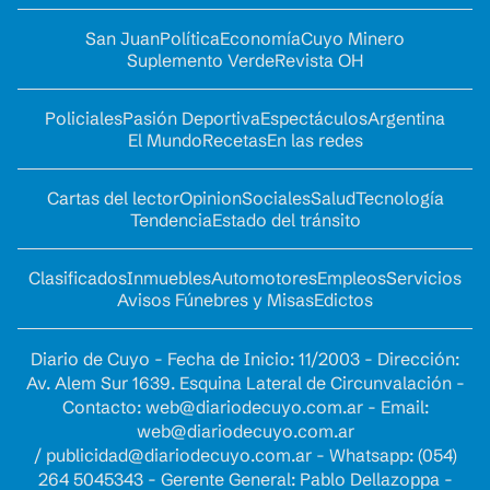
San Juan
Política
Economía
Cuyo Minero
Suplemento Verde
Revista OH
Policiales
Pasión Deportiva
Espectáculos
Argentina
El Mundo
Recetas
En las redes
Cartas del lector
Opinion
Sociales
Salud
Tecnología
Tendencia
Estado del tránsito
Clasificados
Inmuebles
Automotores
Empleos
Servicios
Avisos Fúnebres y Misas
Edictos
Diario de Cuyo - Fecha de Inicio: 11/2003 - Dirección:
Av. Alem Sur 1639. Esquina Lateral de Circunvalación -
Contacto:
web@diariodecuyo.com.ar
- Email:
web@diariodecuyo.com.ar
/
publicidad@diariodecuyo.com.ar
-
Whatsapp: (054)
264 5045343 - Gerente General: Pablo Dellazoppa -