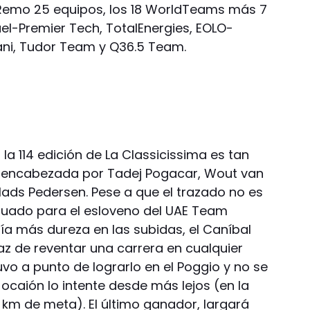
 Remo 25 equipos, los 18 WorldTeams más 7
ael-Premier Tech, TotalEnergies, EOLO-
ani, Tudor Team y Q36.5 Team.
 la 114 edición de La Classicissima es tan
tá encabezada por Tadej Pogacar, Wout van
Mads Pedersen. Pese a que el trazado no es
uado para el esloveno del UAE Team
ría más dureza en las subidas, el Caníbal
z de reventar una carrera en cualquier
o a punto de lograrlo en el Poggio y no se
ocaión lo intente desde más lejos (en la
 km de meta). El último ganador, largará