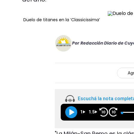
Duelo de titanes en la ‘Classicissima’
Por
Redacción Diario de Cuy
Agr
Escuchá la nota complet
1
1.5
10
10
"La Milán-San Remo es la clási