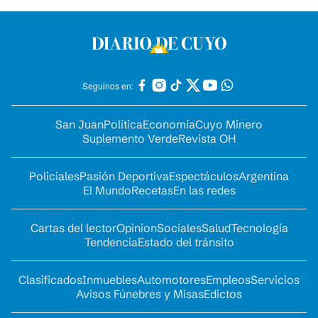
Seguinos en:
San Juan
Política
Economía
Cuyo Minero
Suplemento Verde
Revista OH
Policiales
Pasión Deportiva
Espectáculos
Argentina
El Mundo
Recetas
En las redes
Cartas del lector
Opinion
Sociales
Salud
Tecnología
Tendencia
Estado del tránsito
Clasificados
Inmuebles
Automotores
Empleos
Servicios
Avisos Fúnebres y Misas
Edictos