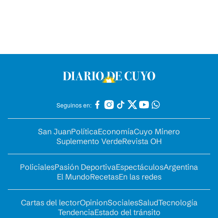
Seguinos en:
San Juan
Política
Economía
Cuyo Minero
Suplemento Verde
Revista OH
Policiales
Pasión Deportiva
Espectáculos
Argentina
El Mundo
Recetas
En las redes
Cartas del lector
Opinion
Sociales
Salud
Tecnología
Tendencia
Estado del tránsito