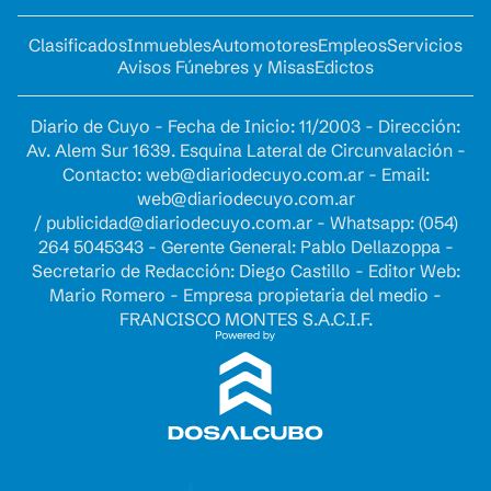
Clasificados
Inmuebles
Automotores
Empleos
Servicios
Avisos Fúnebres y Misas
Edictos
Diario de Cuyo - Fecha de Inicio: 11/2003 - Dirección:
Av. Alem Sur 1639. Esquina Lateral de Circunvalación -
Contacto:
web@diariodecuyo.com.ar
- Email:
web@diariodecuyo.com.ar
/
publicidad@diariodecuyo.com.ar
-
Whatsapp: (054)
264 5045343 - Gerente General: Pablo Dellazoppa -
Secretario de Redacción: Diego Castillo - Editor Web:
Mario Romero - Empresa propietaria del medio -
FRANCISCO MONTES S.A.C.I.F.