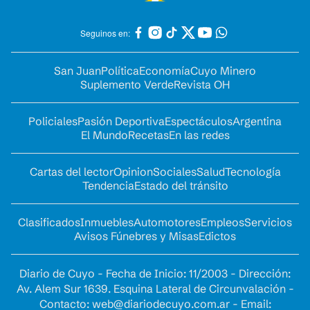
Seguinos en:
San Juan
Política
Economía
Cuyo Minero
Suplemento Verde
Revista OH
Policiales
Pasión Deportiva
Espectáculos
Argentina
El Mundo
Recetas
En las redes
Cartas del lector
Opinion
Sociales
Salud
Tecnología
Tendencia
Estado del tránsito
Clasificados
Inmuebles
Automotores
Empleos
Servicios
Avisos Fúnebres y Misas
Edictos
Diario de Cuyo - Fecha de Inicio: 11/2003 - Dirección:
Av. Alem Sur 1639. Esquina Lateral de Circunvalación -
Contacto:
web@diariodecuyo.com.ar
- Email: