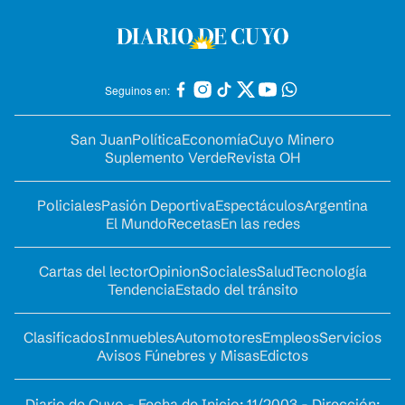
Seguinos en:
San Juan
Política
Economía
Cuyo Minero
Suplemento Verde
Revista OH
Policiales
Pasión Deportiva
Espectáculos
Argentina
El Mundo
Recetas
En las redes
Cartas del lector
Opinion
Sociales
Salud
Tecnología
Tendencia
Estado del tránsito
Clasificados
Inmuebles
Automotores
Empleos
Servicios
Avisos Fúnebres y Misas
Edictos
Diario de Cuyo - Fecha de Inicio: 11/2003 - Dirección: