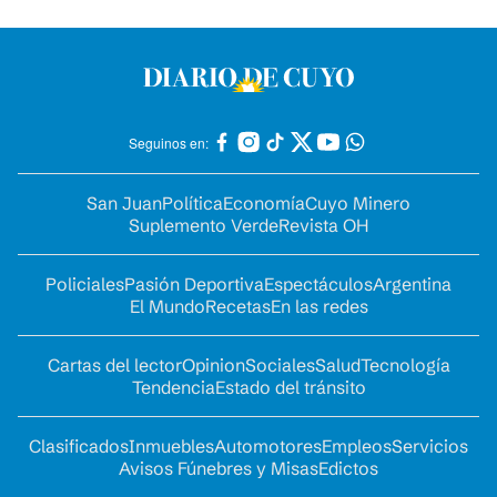
Seguinos en:
San Juan
Política
Economía
Cuyo Minero
Suplemento Verde
Revista OH
Policiales
Pasión Deportiva
Espectáculos
Argentina
El Mundo
Recetas
En las redes
Cartas del lector
Opinion
Sociales
Salud
Tecnología
Tendencia
Estado del tránsito
Clasificados
Inmuebles
Automotores
Empleos
Servicios
Avisos Fúnebres y Misas
Edictos