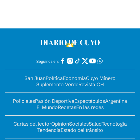
Seguinos en:
San Juan
Política
Economía
Cuyo Minero
Suplemento Verde
Revista OH
Policiales
Pasión Deportiva
Espectáculos
Argentina
El Mundo
Recetas
En las redes
Cartas del lector
Opinion
Sociales
Salud
Tecnología
Tendencia
Estado del tránsito