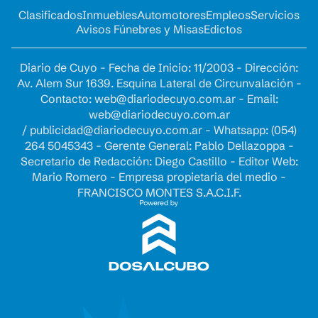
Clasificados
Inmuebles
Automotores
Empleos
Servicios
Avisos Fúnebres y Misas
Edictos
Diario de Cuyo - Fecha de Inicio: 11/2003 - Dirección:
Av. Alem Sur 1639. Esquina Lateral de Circunvalación -
Contacto:
web@diariodecuyo.com.ar
- Email:
web@diariodecuyo.com.ar
/
publicidad@diariodecuyo.com.ar
-
Whatsapp: (054)
264 5045343 - Gerente General: Pablo Dellazoppa -
Secretario de Redacción: Diego Castillo - Editor Web:
Mario Romero - Empresa propietaria del medio -
FRANCISCO MONTES S.A.C.I.F.