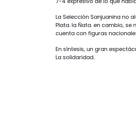
7-4 expresivo de lo que habí
La Selección Sanjuanina no a
Plata. la Ñata. en cambio, se
cuenta con figuras nacionales
En síntesis, un gran espectác
La solidaridad.