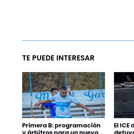
TE PUEDE INTERESAR
Primera B: programación
El ICE
y árbitros para un nuevo
detuvo