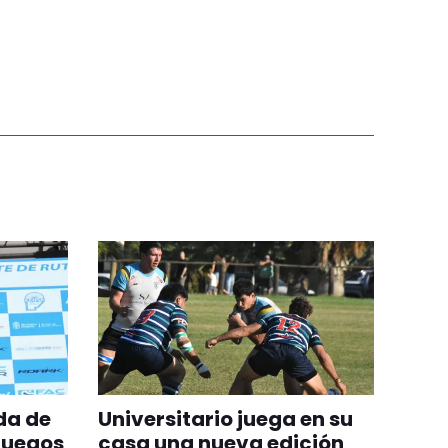
da de
Universitario juega en su
Juegos
casa una nueva edición