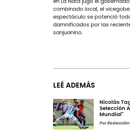
en La Ñata jugó el gobernador 
combinado local, el vicegobe
espectáculo se potenció toda
damnificados por las recientes
sanjuanino.
LEÉ ADEMÁS
Nicolás Tag
Selección A
Mundial"
Por
Redacción 