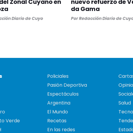
del Zonal Cuyano en
nuevo refuerzo de 
oza
da Gama
ción Diario de Cuyo
Por
Redacción Diario de Cuy
s
Policiales
Cartas
Pasión Deportiva
Opini
Espectáculos
Social
Argentina
Salud
ro
El Mundo
Tecno
to Verde
Recetas
Tende
H
En las redes
Estado