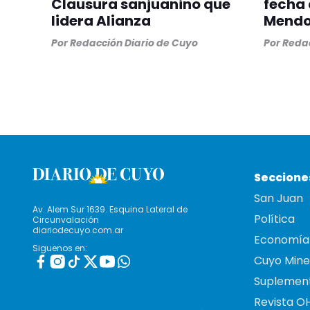
Clausura sanjuanino que
fecha 
lidera Alianza
Mend
Por
Redacción Diario de Cuyo
Por
Redac
Seccione
San Juan
Av. Alem Sur 1639. Esquina Lateral de
Política
Circunvalación
diariodecuyo.com.ar
Economía
Siguenos en:
Cuyo Mine
Suplemen
Revista O