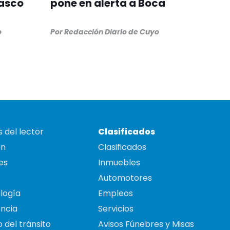
Vasco
pone en alerta a Boca
o
Por
Redacción Diario de Cuyo
 del lector
Clasificados
on
Clasificados
es
Inmuebles
Automotores
logía
Empleos
ncia
Servicios
 del tránsito
Avisos Fúnebres y Misas