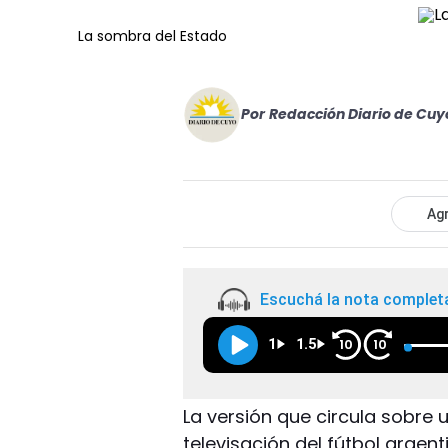
La sombra del Estado
Por
Redacción Diario de Cuy
Agr
Escuchá la nota complet
1
1.5
10
10
La versión que circula sobre 
televisación del fútbol argen