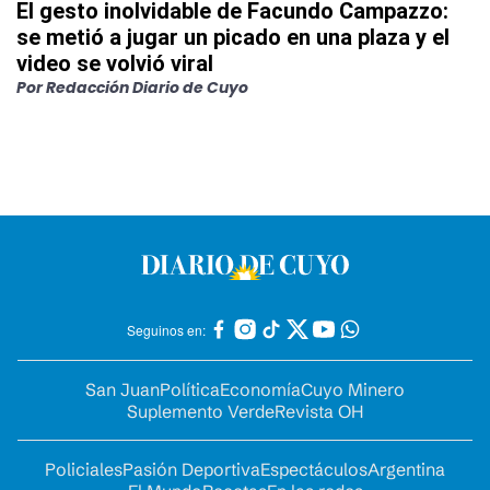
El gesto inolvidable de Facundo Campazzo:
se metió a jugar un picado en una plaza y el
video se volvió viral
Por
Redacción Diario de Cuyo
Seguinos en:
San Juan
Política
Economía
Cuyo Minero
Suplemento Verde
Revista OH
Policiales
Pasión Deportiva
Espectáculos
Argentina