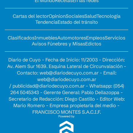
El Mundo
Recetas
En las redes
Cartas del lector
Opinion
Sociales
Salud
Tecnología
Tendencia
Estado del tránsito
Clasificados
Inmuebles
Automotores
Empleos
Servicios
Avisos Fúnebres y Misas
Edictos
Diario de Cuyo - Fecha de Inicio: 11/2003 - Dirección:
Av. Alem Sur 1639. Esquina Lateral de Circunvalación -
Contacto:
web@diariodecuyo.com.ar
- Email:
web@diariodecuyo.com.ar
/
publicidad@diariodecuyo.com.ar
-
Whatsapp: (054)
264 5045343 - Gerente General: Pablo Dellazoppa -
Secretario de Redacción: Diego Castillo - Editor Web:
Mario Romero - Empresa propietaria del medio -
FRANCISCO MONTES S.A.C.I.F.