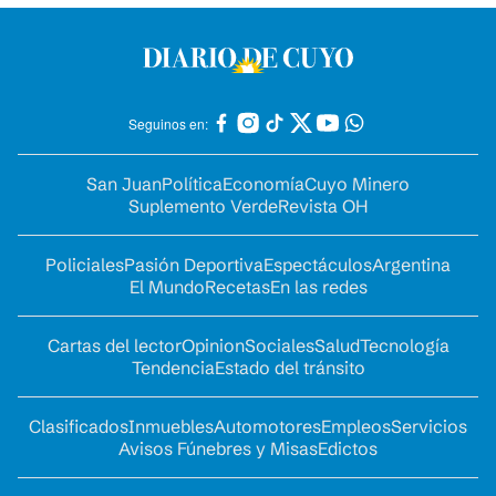
Seguinos en:
San Juan
Política
Economía
Cuyo Minero
Suplemento Verde
Revista OH
Policiales
Pasión Deportiva
Espectáculos
Argentina
El Mundo
Recetas
En las redes
Cartas del lector
Opinion
Sociales
Salud
Tecnología
Tendencia
Estado del tránsito
Clasificados
Inmuebles
Automotores
Empleos
Servicios
Avisos Fúnebres y Misas
Edictos