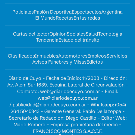
Policiales
Pasión Deportiva
Espectáculos
Argentina
El Mundo
Recetas
En las redes
Cartas del lector
Opinion
Sociales
Salud
Tecnología
Tendencia
Estado del tránsito
Clasificados
Inmuebles
Automotores
Empleos
Servicios
Avisos Fúnebres y Misas
Edictos
Diario de Cuyo - Fecha de Inicio: 11/2003 - Dirección:
Av. Alem Sur 1639. Esquina Lateral de Circunvalación -
Contacto:
web@diariodecuyo.com.ar
- Email:
web@diariodecuyo.com.ar
/
publicidad@diariodecuyo.com.ar
-
Whatsapp: (054)
264 5045343 - Gerente General: Pablo Dellazoppa -
Secretario de Redacción: Diego Castillo - Editor Web:
Mario Romero - Empresa propietaria del medio -
FRANCISCO MONTES S.A.C.I.F.