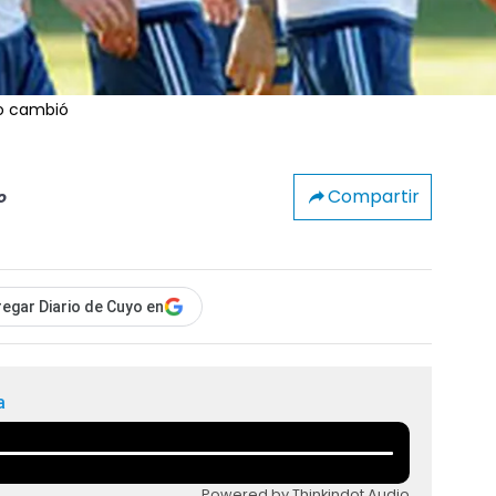
no cambió
Compartir
o
egar Diario de Cuyo en
a
Powered by Thinkindot Audio