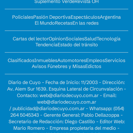
Suplemento Verde
Revista OH
Policiales
Pasión Deportiva
Espectáculos
Argentina
El Mundo
Recetas
En las redes
Cartas del lector
Opinion
Sociales
Salud
Tecnología
Tendencia
Estado del tránsito
Clasificados
Inmuebles
Automotores
Empleos
Servicios
Avisos Fúnebres y Misas
Edictos
Diario de Cuyo - Fecha de Inicio: 11/2003 - Dirección:
Av. Alem Sur 1639. Esquina Lateral de Circunvalación -
Contacto:
web@diariodecuyo.com.ar
- Email:
web@diariodecuyo.com.ar
/
publicidad@diariodecuyo.com.ar
-
Whatsapp: (054)
264 5045343 - Gerente General: Pablo Dellazoppa -
Secretario de Redacción: Diego Castillo - Editor Web:
Mario Romero - Empresa propietaria del medio -