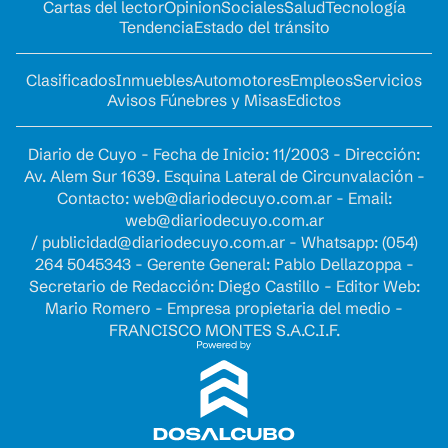
Cartas del lector
Opinion
Sociales
Salud
Tecnología
Tendencia
Estado del tránsito
Clasificados
Inmuebles
Automotores
Empleos
Servicios
Avisos Fúnebres y Misas
Edictos
Diario de Cuyo - Fecha de Inicio: 11/2003 - Dirección:
Av. Alem Sur 1639. Esquina Lateral de Circunvalación -
Contacto:
web@diariodecuyo.com.ar
- Email:
web@diariodecuyo.com.ar
/
publicidad@diariodecuyo.com.ar
-
Whatsapp: (054)
264 5045343 - Gerente General: Pablo Dellazoppa -
Secretario de Redacción: Diego Castillo - Editor Web:
Mario Romero - Empresa propietaria del medio -
FRANCISCO MONTES S.A.C.I.F.