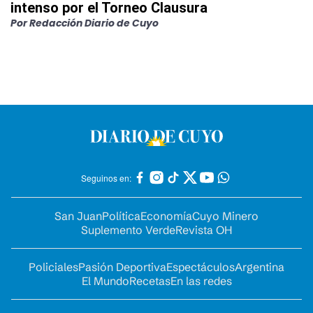
intenso por el Torneo Clausura
Por
Redacción Diario de Cuyo
Seguinos en:
San Juan
Política
Economía
Cuyo Minero
Suplemento Verde
Revista OH
Policiales
Pasión Deportiva
Espectáculos
Argentina
El Mundo
Recetas
En las redes