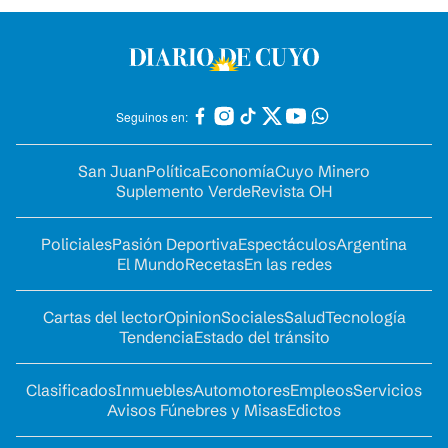
Seguinos en:
San Juan
Política
Economía
Cuyo Minero
Suplemento Verde
Revista OH
Policiales
Pasión Deportiva
Espectáculos
Argentina
El Mundo
Recetas
En las redes
Cartas del lector
Opinion
Sociales
Salud
Tecnología
Tendencia
Estado del tránsito
Clasificados
Inmuebles
Automotores
Empleos
Servicios
Avisos Fúnebres y Misas
Edictos