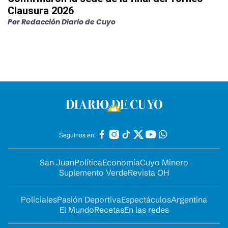
Clausura 2026
Por
Redacción Diario de Cuyo
Seguinos en:
San Juan
Política
Economía
Cuyo Minero
Suplemento Verde
Revista OH
Policiales
Pasión Deportiva
Espectáculos
Argentina
El Mundo
Recetas
En las redes