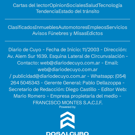
Cartas del lector
Opinion
Sociales
Salud
Tecnología
Tendencia
Estado del tránsito
Clasificados
Inmuebles
Automotores
Empleos
Servicios
Avisos Fúnebres y Misas
Edictos
Diario de Cuyo - Fecha de Inicio: 11/2003 - Dirección:
Av. Alem Sur 1639. Esquina Lateral de Circunvalación -
Contacto:
web@diariodecuyo.com.ar
- Email:
web@diariodecuyo.com.ar
/
publicidad@diariodecuyo.com.ar
-
Whatsapp: (054)
264 5045343 - Gerente General: Pablo Dellazoppa -
Secretario de Redacción: Diego Castillo - Editor Web:
Mario Romero - Empresa propietaria del medio -
FRANCISCO MONTES S.A.C.I.F.