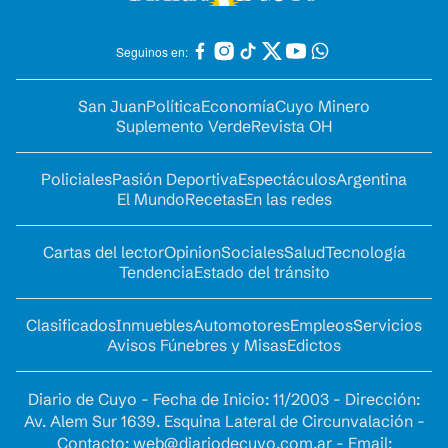
Seguinos en:
San Juan
Política
Economía
Cuyo Minero
Suplemento Verde
Revista OH
Policiales
Pasión Deportiva
Espectáculos
Argentina
El Mundo
Recetas
En las redes
Cartas del lector
Opinion
Sociales
Salud
Tecnología
Tendencia
Estado del tránsito
Clasificados
Inmuebles
Automotores
Empleos
Servicios
Avisos Fúnebres y Misas
Edictos
Diario de Cuyo - Fecha de Inicio: 11/2003 - Dirección:
Av. Alem Sur 1639. Esquina Lateral de Circunvalación -
Contacto:
web@diariodecuyo.com.ar
- Email: