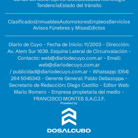
Tendencia
Estado del tránsito
Clasificados
Inmuebles
Automotores
Empleos
Servicios
Avisos Fúnebres y Misas
Edictos
Diario de Cuyo - Fecha de Inicio: 11/2003 - Dirección:
Av. Alem Sur 1639. Esquina Lateral de Circunvalación -
Contacto:
web@diariodecuyo.com.ar
- Email:
web@diariodecuyo.com.ar
/
publicidad@diariodecuyo.com.ar
-
Whatsapp: (054)
264 5045343 - Gerente General: Pablo Dellazoppa -
Secretario de Redacción: Diego Castillo - Editor Web:
Mario Romero - Empresa propietaria del medio -
FRANCISCO MONTES S.A.C.I.F.