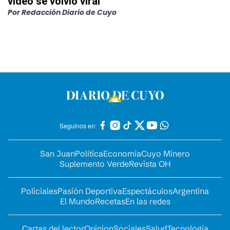
video se volvió viral
Por
Redacción Diario de Cuyo
Seguinos en:
San Juan
Política
Economía
Cuyo Minero
Suplemento Verde
Revista OH
Policiales
Pasión Deportiva
Espectáculos
Argentina
El Mundo
Recetas
En las redes
Cartas del lector
Opinion
Sociales
Salud
Tecnología