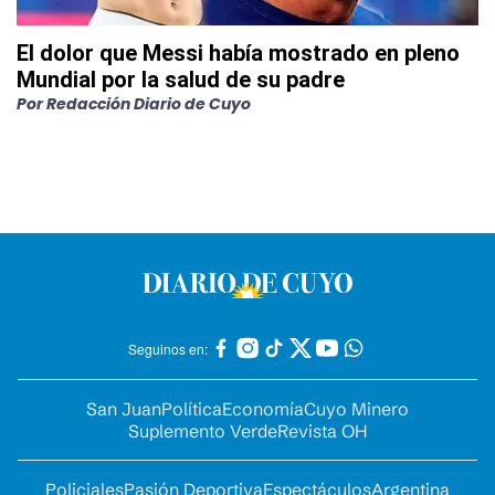
El dolor que Messi había mostrado en pleno
Mundial por la salud de su padre
Por
Redacción Diario de Cuyo
Seguinos en:
San Juan
Política
Economía
Cuyo Minero
Suplemento Verde
Revista OH
Policiales
Pasión Deportiva
Espectáculos
Argentina