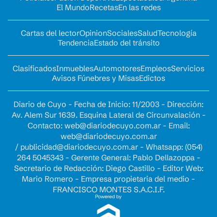
El Mundo
Recetas
En las redes
Cartas del lector
Opinion
Sociales
Salud
Tecnología
Tendencia
Estado del tránsito
Clasificados
Inmuebles
Automotores
Empleos
Servicios
Avisos Fúnebres y Misas
Edictos
Diario de Cuyo - Fecha de Inicio: 11/2003 - Dirección:
Av. Alem Sur 1639. Esquina Lateral de Circunvalación -
Contacto:
web@diariodecuyo.com.ar
- Email:
web@diariodecuyo.com.ar
/
publicidad@diariodecuyo.com.ar
-
Whatsapp: (054)
264 5045343 - Gerente General: Pablo Dellazoppa -
Secretario de Redacción: Diego Castillo - Editor Web:
Mario Romero - Empresa propietaria del medio -
FRANCISCO MONTES S.A.C.I.F.