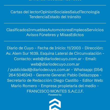
Cartas del lector
Opinion
Sociales
Salud
Tecnología
Tendencia
Estado del tránsito
Clasificados
Inmuebles
Automotores
Empleos
Servicios
Avisos Fúnebres y Misas
Edictos
Diario de Cuyo - Fecha de Inicio: 11/2003 - Dirección:
Av. Alem Sur 1639. Esquina Lateral de Circunvalación -
Contacto:
web@diariodecuyo.com.ar
- Email:
web@diariodecuyo.com.ar
/
publicidad@diariodecuyo.com.ar
-
Whatsapp: (054)
264 5045343 - Gerente General: Pablo Dellazoppa -
Secretario de Redacción: Diego Castillo - Editor Web:
Mario Romero - Empresa propietaria del medio -
FRANCISCO MONTES S.A.C.I.F.