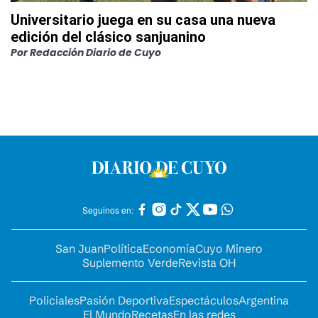
Universitario juega en su casa una nueva
edición del clásico sanjuanino
Por
Redacción Diario de Cuyo
Seguinos en:
San Juan
Política
Economía
Cuyo Minero
Suplemento Verde
Revista OH
Policiales
Pasión Deportiva
Espectáculos
Argentina
El Mundo
Recetas
En las redes