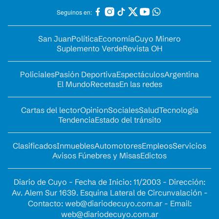
Seguinos en:
San Juan
Política
Economía
Cuyo Minero
Suplemento Verde
Revista OH
Policiales
Pasión Deportiva
Espectáculos
Argentina
El Mundo
Recetas
En las redes
Cartas del lector
Opinion
Sociales
Salud
Tecnología
Tendencia
Estado del tránsito
Clasificados
Inmuebles
Automotores
Empleos
Servicios
Avisos Fúnebres y Misas
Edictos
Diario de Cuyo - Fecha de Inicio: 11/2003 - Dirección:
Av. Alem Sur 1639. Esquina Lateral de Circunvalación -
Contacto:
web@diariodecuyo.com.ar
- Email:
web@diariodecuyo.com.ar