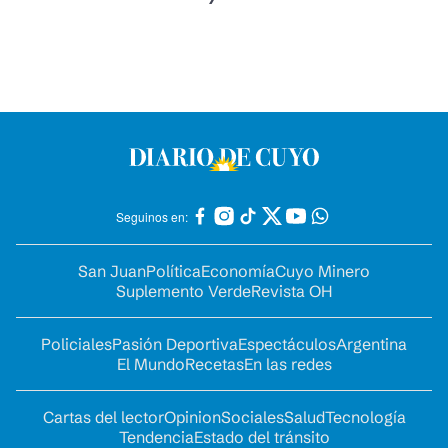
Seguinos en:
San Juan
Política
Economía
Cuyo Minero
Suplemento Verde
Revista OH
Policiales
Pasión Deportiva
Espectáculos
Argentina
El Mundo
Recetas
En las redes
Cartas del lector
Opinion
Sociales
Salud
Tecnología
Tendencia
Estado del tránsito