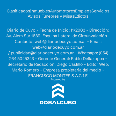
Clasificados
Inmuebles
Automotores
Empleos
Servicios
Avisos Fúnebres y Misas
Edictos
Diario de Cuyo - Fecha de Inicio: 11/2003 - Dirección:
Av. Alem Sur 1639. Esquina Lateral de Circunvalación -
Contacto:
web@diariodecuyo.com.ar
- Email:
web@diariodecuyo.com.ar
/
publicidad@diariodecuyo.com.ar
-
Whatsapp: (054)
264 5045343 - Gerente General: Pablo Dellazoppa -
Secretario de Redacción: Diego Castillo - Editor Web:
Mario Romero - Empresa propietaria del medio -
FRANCISCO MONTES S.A.C.I.F.