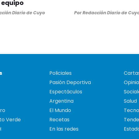
 equipo
ción Diario de Cuyo
Por
Redacción Diario de Cuy
s
Policiales
Cartas
Pasión Deportiva
Opini
Espectáculos
Social
Argentina
Salud
ro
El Mundo
Tecno
to Verde
Recetas
Tende
H
En las redes
Estado