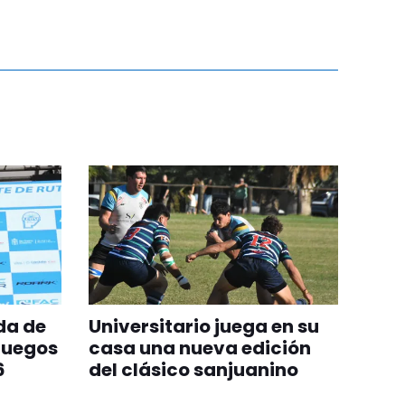
da de
Universitario juega en su
Juegos
casa una nueva edición
6
del clásico sanjuanino