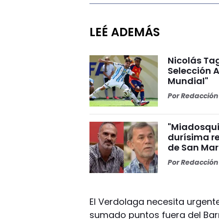
LEÉ ADEMÁS
Nicolás Tag
Selección A
Mundial"
Por
Redacción 
"Miadosqui
durísima r
de San Mar
Por
Redacción 
El Verdolaga necesita urgent
sumado puntos fuera del Barr