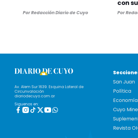
con su
Por
Redacción Diario de Cuyo
Por
Redac
Seccione
San Juan
Av. Alem Sur 1639. Esquina Lateral de
Política
Circunvalación
diariodecuyo.com.ar
Economía
Siguenos en:
Cuyo Mine
Suplemen
Revista O