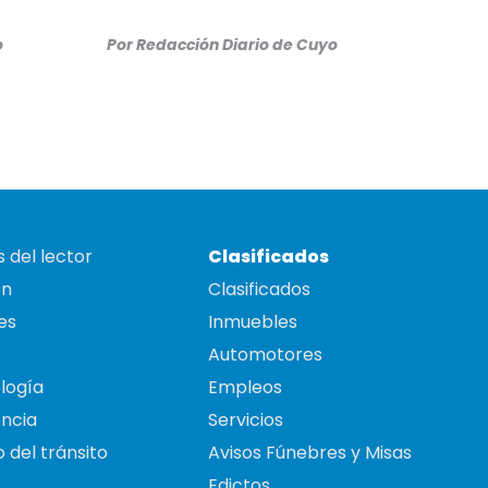
o
Por
Redacción Diario de Cuyo
 del lector
Clasificados
on
Clasificados
es
Inmuebles
Automotores
logía
Empleos
ncia
Servicios
 del tránsito
Avisos Fúnebres y Misas
Edictos