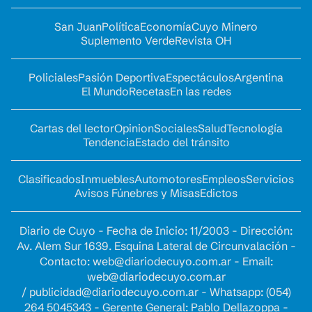
San Juan
Política
Economía
Cuyo Minero
Suplemento Verde
Revista OH
Policiales
Pasión Deportiva
Espectáculos
Argentina
El Mundo
Recetas
En las redes
Cartas del lector
Opinion
Sociales
Salud
Tecnología
Tendencia
Estado del tránsito
Clasificados
Inmuebles
Automotores
Empleos
Servicios
Avisos Fúnebres y Misas
Edictos
Diario de Cuyo - Fecha de Inicio: 11/2003 - Dirección:
Av. Alem Sur 1639. Esquina Lateral de Circunvalación -
Contacto:
web@diariodecuyo.com.ar
- Email:
web@diariodecuyo.com.ar
/
publicidad@diariodecuyo.com.ar
-
Whatsapp: (054)
264 5045343 - Gerente General: Pablo Dellazoppa -