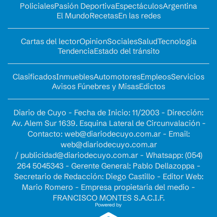
Policiales
Pasión Deportiva
Espectáculos
Argentina
El Mundo
Recetas
En las redes
Cartas del lector
Opinion
Sociales
Salud
Tecnología
Tendencia
Estado del tránsito
Clasificados
Inmuebles
Automotores
Empleos
Servicios
Avisos Fúnebres y Misas
Edictos
Diario de Cuyo - Fecha de Inicio: 11/2003 - Dirección:
Av. Alem Sur 1639. Esquina Lateral de Circunvalación -
Contacto:
web@diariodecuyo.com.ar
- Email:
web@diariodecuyo.com.ar
/
publicidad@diariodecuyo.com.ar
-
Whatsapp: (054)
264 5045343 - Gerente General: Pablo Dellazoppa -
Secretario de Redacción: Diego Castillo - Editor Web:
Mario Romero - Empresa propietaria del medio -
FRANCISCO MONTES S.A.C.I.F.