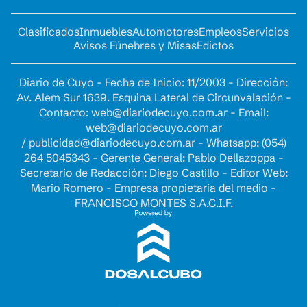
Clasificados
Inmuebles
Automotores
Empleos
Servicios
Avisos Fúnebres y Misas
Edictos
Diario de Cuyo - Fecha de Inicio: 11/2003 - Dirección:
Av. Alem Sur 1639. Esquina Lateral de Circunvalación -
Contacto:
web@diariodecuyo.com.ar
- Email:
web@diariodecuyo.com.ar
/
publicidad@diariodecuyo.com.ar
-
Whatsapp: (054)
264 5045343 - Gerente General: Pablo Dellazoppa -
Secretario de Redacción: Diego Castillo - Editor Web:
Mario Romero - Empresa propietaria del medio -
FRANCISCO MONTES S.A.C.I.F.