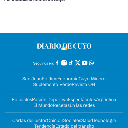
Seguinos en:
San Juan
Política
Economía
Cuyo Minero
Suplemento Verde
Revista OH
Policiales
Pasión Deportiva
Espectáculos
Argentina
El Mundo
Recetas
En las redes
Cartas del lector
Opinion
Sociales
Salud
Tecnología
Tendencia
Estado del tránsito