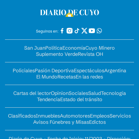
Seguinos en:
San Juan
Política
Economía
Cuyo Minero
Suplemento Verde
Revista OH
Policiales
Pasión Deportiva
Espectáculos
Argentina
El Mundo
Recetas
En las redes
Cartas del lector
Opinion
Sociales
Salud
Tecnología
Tendencia
Estado del tránsito
Clasificados
Inmuebles
Automotores
Empleos
Servicios
Avisos Fúnebres y Misas
Edictos
Diario de Cuyo - Fecha de Inicio: 11/2003 - Dirección: