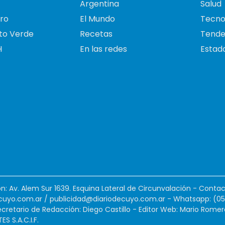
Argentina
Salud
ro
El Mundo
Tecno
to Verde
Recetas
Tende
H
En las redes
Estado
ión: Av. Alem Sur 1639. Esquina Lateral de Circunvalación - Contac
cuyo.com.ar
/
publicidad@diariodecuyo.com.ar
-
Whatsapp: (0
cretario de Redacción: Diego Castillo - Editor Web: Mario Romer
 S.A.C.I.F.