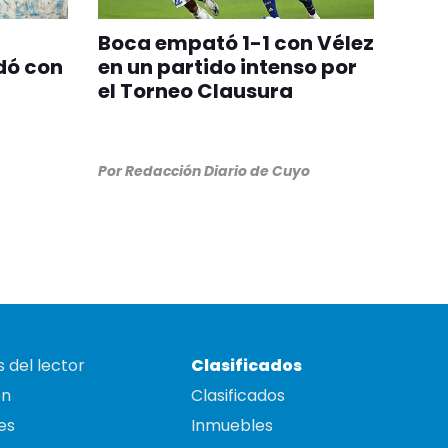
Boca empató 1-1 con Vélez
dó con
en un partido intenso por
el Torneo Clausura
Por
Redacción Diario de Cuyo
 del lector
Clasificados
on
Clasificados
es
Inmuebles