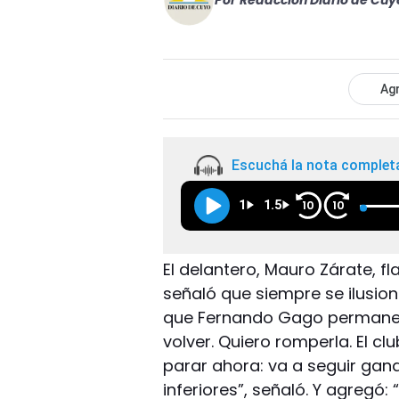
Por
Redacción Diario de Cuy
Agr
Escuchá la nota complet
1
1.5
10
10
El delantero, Mauro Zárate, f
señaló que siempre se ilusion
que Fernando Gago permanezc
volver. Quiero romperla. El c
parar ahora: va a seguir ga
inferiores”, señaló. Y agregó