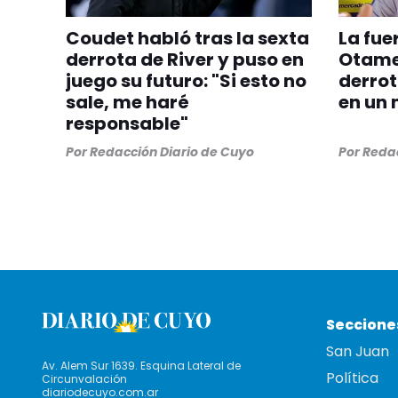
Coudet habló tras la sexta
La fue
derrota de River y puso en
Otamen
juego su futuro: "Si esto no
derrot
sale, me haré
en un 
responsable"
Por
Redacción Diario de Cuyo
Por
Redac
Seccione
San Juan
Av. Alem Sur 1639. Esquina Lateral de
Política
Circunvalación
diariodecuyo.com.ar