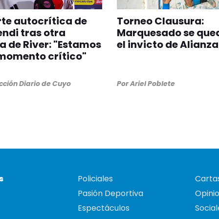
rte autocrítica de
Torneo Clausura:
di tras otra
Marquesado se que
a de River: "Estamos
el invicto de Alianza
momento crítico"
ción Diario de Cuyo
Por
Ariel Poblete
s
Policiales
Cartas
Pasión Deportiva
Opini
Espectáculos
Social