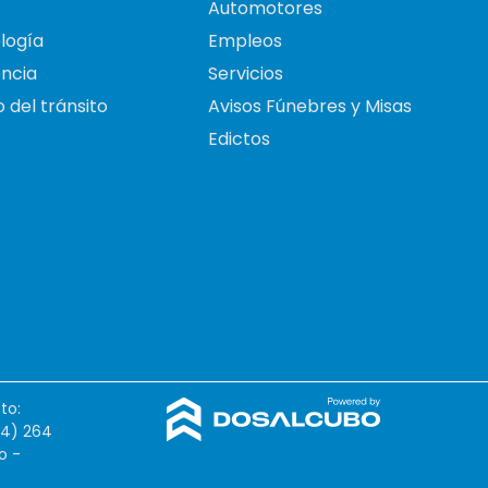
Automotores
logía
Empleos
ncia
Servicios
 del tránsito
Avisos Fúnebres y Misas
Edictos
to:
54) 264
o -