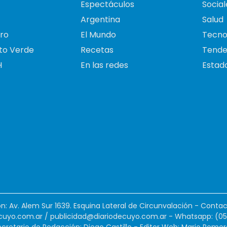
Espectáculos
Social
Argentina
Salud
ro
El Mundo
Tecno
to Verde
Recetas
Tende
H
En las redes
Estado
ión: Av. Alem Sur 1639. Esquina Lateral de Circunvalación - Contac
cuyo.com.ar
/
publicidad@diariodecuyo.com.ar
-
Whatsapp: (0