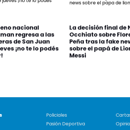
reno nacional
La decisión final de 
man regresa a las
Occhiato sobre Flor
eras de San Juan
Peña tras la fake ne
ueves ¡no te lo podés
sobre el papá de Lio
!
Messi
s
Policiales
Cartas
Pasión Deportiva
Opini