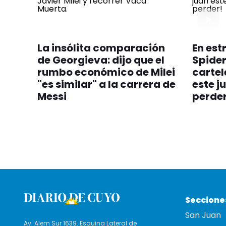
La insólita comparación
En est
de Georgieva: dijo que el
Spider
rumbo económico de Milei
cartel
"es similar" a la carrera de
este j
Messi
perder
Seccione
San Juan
Av. Alem Sur 1639. Esquina Lateral de