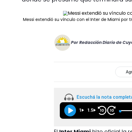
Messi extendió su vínculo con el Inter de Miami por
Por
Redacción Diario de Cuy
Agr
Escuchá la nota complet
1
1.5
10
10
El
Inter Miami
hizo oficial la