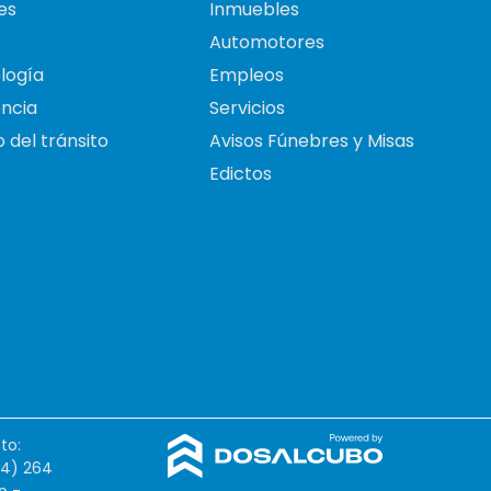
es
Inmuebles
Automotores
logía
Empleos
ncia
Servicios
 del tránsito
Avisos Fúnebres y Misas
Edictos
to:
54) 264