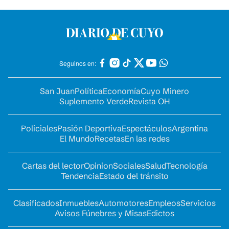
Seguinos en:
San Juan
Política
Economía
Cuyo Minero
Suplemento Verde
Revista OH
Policiales
Pasión Deportiva
Espectáculos
Argentina
El Mundo
Recetas
En las redes
Cartas del lector
Opinion
Sociales
Salud
Tecnología
Tendencia
Estado del tránsito
Clasificados
Inmuebles
Automotores
Empleos
Servicios
Avisos Fúnebres y Misas
Edictos