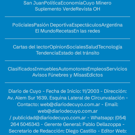
San Juan
Política
Economía
Cuyo Minero
Suplemento Verde
Revista OH
Policiales
Pasión Deportiva
Espectáculos
Argentina
El Mundo
Recetas
En las redes
Cartas del lector
Opinion
Sociales
Salud
Tecnología
Tendencia
Estado del tránsito
Clasificados
Inmuebles
Automotores
Empleos
Servicios
Avisos Fúnebres y Misas
Edictos
Diario de Cuyo - Fecha de Inicio: 11/2003 - Dirección:
Av. Alem Sur 1639. Esquina Lateral de Circunvalación -
Contacto:
web@diariodecuyo.com.ar
- Email:
web@diariodecuyo.com.ar
/
publicidad@diariodecuyo.com.ar
-
Whatsapp: (054)
264 5045343 - Gerente General: Pablo Dellazoppa -
Secretario de Redacción: Diego Castillo - Editor Web: