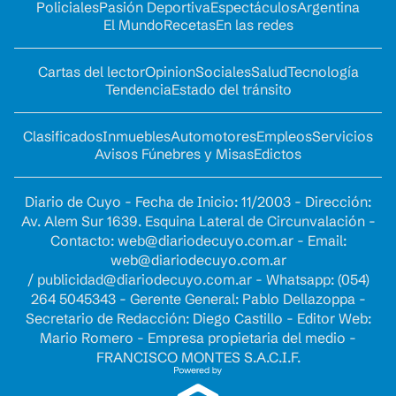
Policiales
Pasión Deportiva
Espectáculos
Argentina
El Mundo
Recetas
En las redes
Cartas del lector
Opinion
Sociales
Salud
Tecnología
Tendencia
Estado del tránsito
Clasificados
Inmuebles
Automotores
Empleos
Servicios
Avisos Fúnebres y Misas
Edictos
Diario de Cuyo - Fecha de Inicio: 11/2003 - Dirección:
Av. Alem Sur 1639. Esquina Lateral de Circunvalación -
Contacto:
web@diariodecuyo.com.ar
- Email:
web@diariodecuyo.com.ar
/
publicidad@diariodecuyo.com.ar
-
Whatsapp: (054)
264 5045343 - Gerente General: Pablo Dellazoppa -
Secretario de Redacción: Diego Castillo - Editor Web:
Mario Romero - Empresa propietaria del medio -
FRANCISCO MONTES S.A.C.I.F.