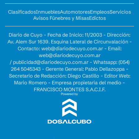
Clasificados
Inmuebles
Automotores
Empleos
Servicios
Avisos Fúnebres y Misas
Edictos
Diario de Cuyo - Fecha de Inicio: 11/2003 - Dirección:
Av. Alem Sur 1639. Esquina Lateral de Circunvalación -
Contacto:
web@diariodecuyo.com.ar
- Email:
web@diariodecuyo.com.ar
/
publicidad@diariodecuyo.com.ar
-
Whatsapp: (054)
264 5045343 - Gerente General: Pablo Dellazoppa -
Secretario de Redacción: Diego Castillo - Editor Web:
Mario Romero - Empresa propietaria del medio -
FRANCISCO MONTES S.A.C.I.F.