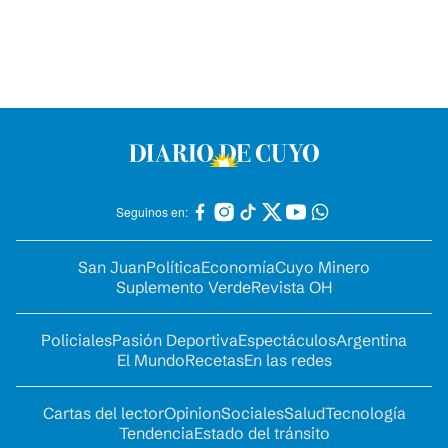
Seguinos en:
San Juan
Política
Economía
Cuyo Minero
Suplemento Verde
Revista OH
Policiales
Pasión Deportiva
Espectáculos
Argentina
El Mundo
Recetas
En las redes
Cartas del lector
Opinion
Sociales
Salud
Tecnología
Tendencia
Estado del tránsito