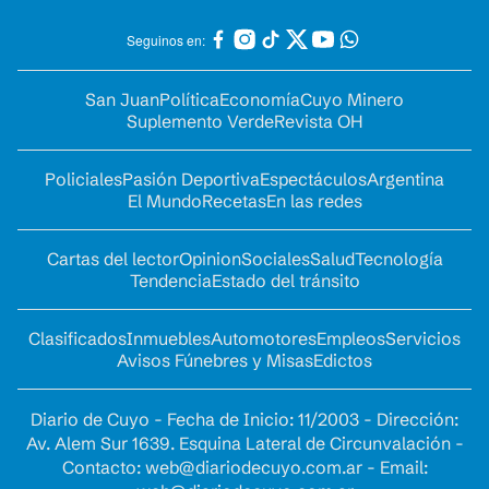
Seguinos en:
San Juan
Política
Economía
Cuyo Minero
Suplemento Verde
Revista OH
Policiales
Pasión Deportiva
Espectáculos
Argentina
El Mundo
Recetas
En las redes
Cartas del lector
Opinion
Sociales
Salud
Tecnología
Tendencia
Estado del tránsito
Clasificados
Inmuebles
Automotores
Empleos
Servicios
Avisos Fúnebres y Misas
Edictos
Diario de Cuyo - Fecha de Inicio: 11/2003 - Dirección:
Av. Alem Sur 1639. Esquina Lateral de Circunvalación -
Contacto:
web@diariodecuyo.com.ar
- Email: