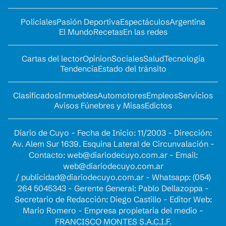
Policiales
Pasión Deportiva
Espectáculos
Argentina
El Mundo
Recetas
En las redes
Cartas del lector
Opinion
Sociales
Salud
Tecnología
Tendencia
Estado del tránsito
Clasificados
Inmuebles
Automotores
Empleos
Servicios
Avisos Fúnebres y Misas
Edictos
Diario de Cuyo - Fecha de Inicio: 11/2003 - Dirección:
Av. Alem Sur 1639. Esquina Lateral de Circunvalación -
Contacto:
web@diariodecuyo.com.ar
- Email:
web@diariodecuyo.com.ar
/
publicidad@diariodecuyo.com.ar
-
Whatsapp: (054)
264 5045343 - Gerente General: Pablo Dellazoppa -
Secretario de Redacción: Diego Castillo - Editor Web:
Mario Romero - Empresa propietaria del medio -
FRANCISCO MONTES S.A.C.I.F.