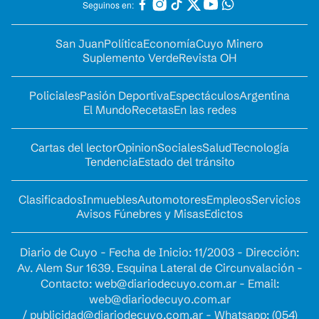
Seguinos en:
San Juan
Política
Economía
Cuyo Minero
Suplemento Verde
Revista OH
Policiales
Pasión Deportiva
Espectáculos
Argentina
El Mundo
Recetas
En las redes
Cartas del lector
Opinion
Sociales
Salud
Tecnología
Tendencia
Estado del tránsito
Clasificados
Inmuebles
Automotores
Empleos
Servicios
Avisos Fúnebres y Misas
Edictos
Diario de Cuyo - Fecha de Inicio: 11/2003 - Dirección:
Av. Alem Sur 1639. Esquina Lateral de Circunvalación -
Contacto:
web@diariodecuyo.com.ar
- Email:
web@diariodecuyo.com.ar
/
publicidad@diariodecuyo.com.ar
-
Whatsapp: (054)