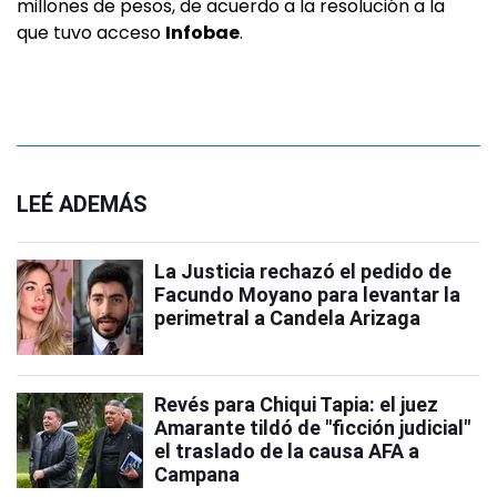
millones de pesos, de acuerdo a la resolución a la
que tuvo acceso
Infobae
.
LEÉ ADEMÁS
La Justicia rechazó el pedido de
Facundo Moyano para levantar la
perimetral a Candela Arizaga
Revés para Chiqui Tapia: el juez
Amarante tildó de "ficción judicial"
el traslado de la causa AFA a
Campana