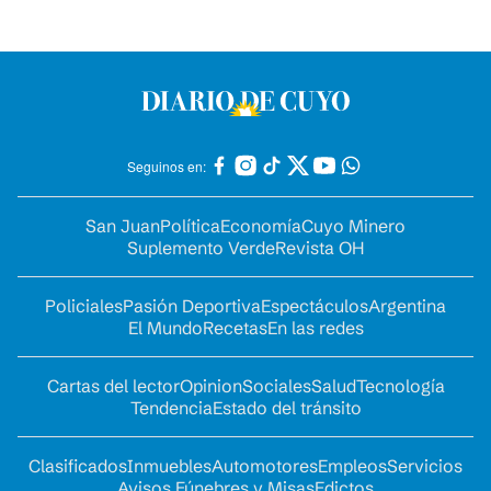
Seguinos en:
San Juan
Política
Economía
Cuyo Minero
Suplemento Verde
Revista OH
Policiales
Pasión Deportiva
Espectáculos
Argentina
El Mundo
Recetas
En las redes
Cartas del lector
Opinion
Sociales
Salud
Tecnología
Tendencia
Estado del tránsito
Clasificados
Inmuebles
Automotores
Empleos
Servicios
Avisos Fúnebres y Misas
Edictos